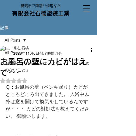
舞鶴市で雨漏り修理なら
有限会社石橋塗装工業
記事
All Posts
裕志 石橋
All Posts
2023年11月6日
読了時間: 1分
お風呂の壁にカビがはえ
知恵袋でベストアンサーになった「とりとめ
のないこと」
て･･･
5つ星のうちNaNと評価されています。
Ｑ：
お風呂の壁（ペンキ塗り）カビが
ところどころ出てきました。 入浴中以
外は窓を開けて換気をしているんです
が・・・ カビの対処法を教えてくださ
い。 御願いします。