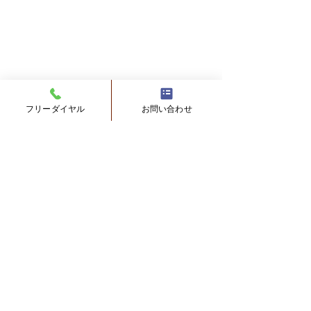
フリーダイヤル
お問い合わせ
船底のフジツボ対策につ
塗替工事中の臭
いて
ついて
0.0 / 5（0）
コメント
Ｑ： 船底のフジツボ対策につ
Ｑ：塗装工事の際
いてですけど、船底に例えば
一部をめくってお
銅箔を全面に張ったらフジツ
ら、風通しが出来
コメントと評価...
ボが付かないというのはあり
屋の方に入って来
ませんかね。船底って場所に
と思うんだがどう
もよりますが半年くらいでび
全６世帯の築４０