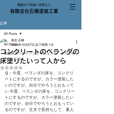
舞鶴市で雨漏り修理なら
有限会社石橋塗装工業
記事
All Posts
裕志 石橋
All Posts
2023年10月27日
読了時間: 1分
コンクリートのベランダの
知恵袋でベストアンサーになった「とりとめ
のないこと」
床塗りたいって人から
5つ星のうちNaNと評価されています。
Ｑ：
今度、ベランダの床を、コンクリ
ートにするのですが、カラー塗装した
いのですが、自分でやろうとおもって
い 今度、ベランダの床を、コンクリー
トにするのですが、カラー塗装したい
のですが、自分でやろうとおもってい
るのですが、丈夫で長持ちして、素人