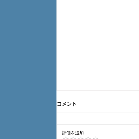
塗替工事で車の塗装が(>_<)
コメント
Ｑ： 賃貸アパート 住みです。 最
近、 塗装工事 をしているのです
けど 車に乗る直接に、まだらに
評価を追加