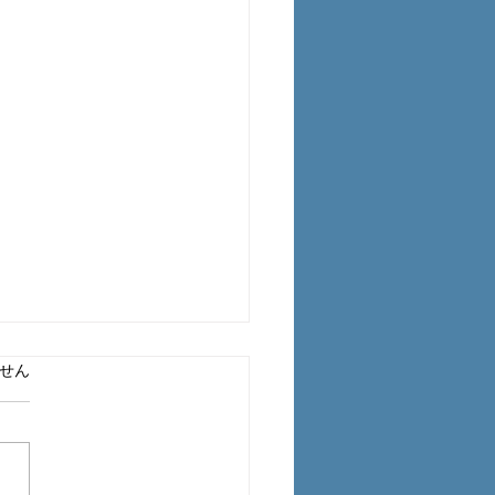
ています。
工事中の臭い対策につい
せん
塗装工事の際、シートの一部
くっておいてくれたら、風通