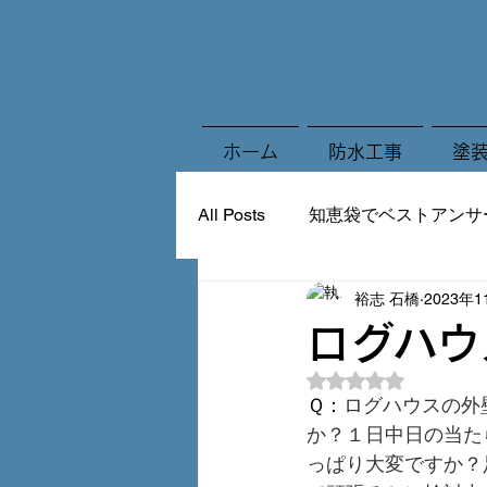
ホーム
防水工事
塗
All Posts
知恵袋でベストアンサ
裕志 石橋
2023年
ログハウ
5つ星のうちNaN
Ｑ：
ログハウスの外
か？１日中日の当た
っぱり大変ですか？