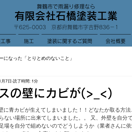
舞鶴市で雨漏り修理なら
有限会社石橋塗装工業
〒625-0003 京都府舞鶴市字吉野836－1
装工事
施工
塗装に関するご質問
会社概要
ーになった「とりとめのないこと」
11月7日
読了時間: 1分
スの壁にカビが(>_<)
と評価されています。
壁に青カビが生えてしまいました！！どなたか取る方法
らない場所に出来てしまいました。。 又、外壁を自分
足場を自分で組めないのでどうしようか（業者さんに依