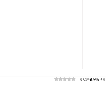
船底のフジツボ対策について
5つ星のうち0と評価され
塗替
まだ評価がありま
て
Ｑ： 船底のフジツボ対策につい
てですけど、船底に例えば銅箔を
Ｑ：
全面に張ったらフジツボが付かな
をめ