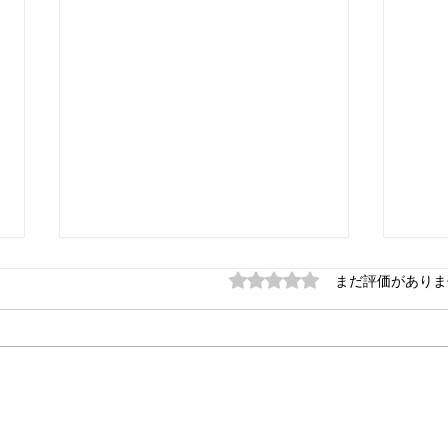
船底のフジツボ対策について
5つ星のうち0と評価され
塗替
まだ評価がありま
て
Ｑ： 船底のフジツボ対策につい
てですけど、船底に例えば銅箔を
Ｑ：
全面に張ったらフジツボが付かな
をめ
いというのはありませんかね。船
しが
底って場所にもよりますが半年く
て来
らいでびっしりフジツボが付いて