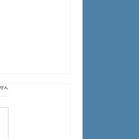
ています。
工事中の臭い対策につい
せん
塗装工事の際、シートの一部
くっておいてくれたら、風通
出来て臭いが部屋の方に入っ
なくて良いと思うんだがどう