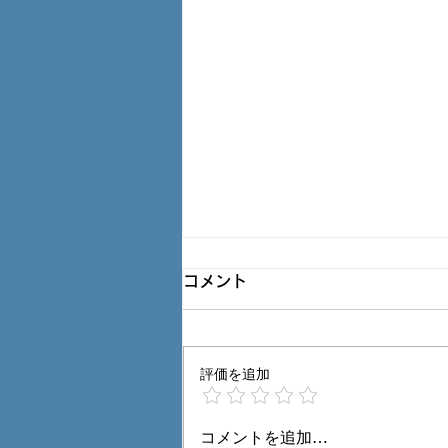
塗替工事で車の塗装が(>_<)
コメント
Ｑ： 賃貸アパート 住みです。 最
近、 塗装工事 をしているのです
けど 車に乗る直接に、まだらに
評価を追加
白い汚れ？が着いていて洗車しに
行ったんです。 白い汚れは洗車
コメントを追加…
機で落ちたのですが ボンネット