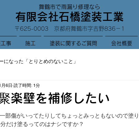
舞鶴市で雨漏り修理なら
有限会社石橋塗装工業
〒625-0003 京都府舞鶴市字吉野836－1
装工事
施工
塗装に関するご質問
会社概要
ーになった「とりとめのないこと」
11月6日
読了時間: 1分
聚楽壁を補修したい
と評価されています。
 一部傷がいってたりしてちょっとみっともないので塗
部分だけ塗るってのはナシですか？