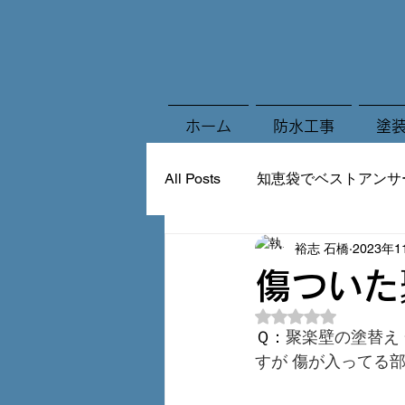
ホーム
防水工事
塗
All Posts
知恵袋でベストアンサ
裕志 石橋
2023年
傷ついた
5つ星のうちNaN
Ｑ：
聚楽壁の塗替え
すが 傷が入ってる