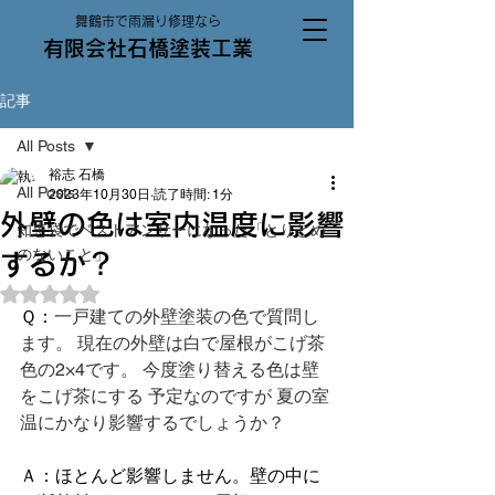
舞鶴市で雨漏り修理なら
有限会社石橋塗装工業
記事
All Posts
裕志 石橋
All Posts
2023年10月30日
読了時間: 1分
外壁の色は室内温度に影響
知恵袋でベストアンサーになった「とりとめ
のないこと」
するか？
5つ星のうちNaNと評価されています。
Ｑ：
一戸建ての外壁塗装の色で質問し
ます。 現在の外壁は白で屋根がこげ茶
色の2×4です。 今度塗り替える色は壁
をこげ茶にする 予定なのですが 夏の室
温にかなり影響するでしょうか？
Ａ：ほとんど影響しません。壁の中に