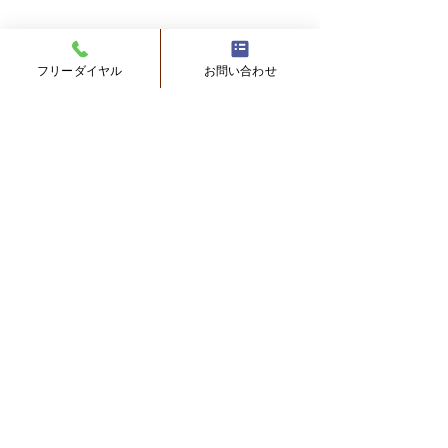
フリーダイヤル
お問い合わせ
船底のフジツボ対策につ
塗替工事中の臭
いて
ついて
0.0 / 5（0）
コメント
Ｑ： 船底のフジツボ対策につ
Ｑ：塗装工事の際
いてですけど、船底に例えば
一部をめくってお
銅箔を全面に張ったらフジツ
ら、風通しが出来
コメントと評価...
ボが付かないというのはあり
屋の方に入って来
ませんかね。船底って場所に
と思うんだがどう
もよりますが半年くらいでび
全６世帯の築４０
有限会社石橋塗装工業
っしりフジツボが付いてしま
アパートです。来
いますよね。 どんな塗装でも
の塗装工事をする
Copyright © 有限会社石橋塗装工業 All rights
防げないようですけど銅板で
らのチラシが入っ
reserved.
もだめですかね。あ銅箔だっ
た。...
て安くない...