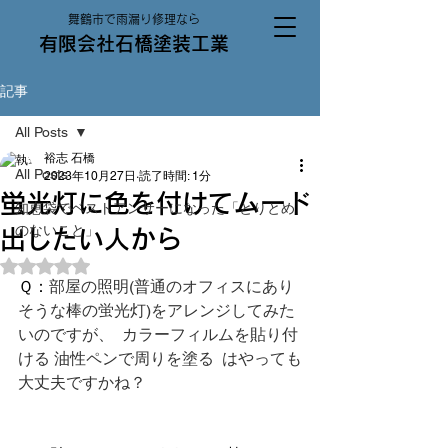
舞鶴市で雨漏り修理なら
有限会社石橋塗装工業
記事
All Posts
裕志 石橋
All Posts
2023年10月27日
読了時間: 1分
蛍光灯に色を付けてムード
知恵袋でベストアンサーになった「とりとめ
のないこと」
出したい人から
5つ星のうちNaNと評価されています。
Ｑ：
部屋の照明(普通のオフィスにあり
そうな棒の蛍光灯)をアレンジしてみた
いのですが、  カラーフィルムを貼り付
ける 油性ペンで周りを塗る  はやっても
大丈夫ですかね？