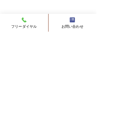
フリーダイヤル
お問い合わせ
船底のフジツボ対策につ
塗替工事中の臭
いて
ついて
0.0 / 5（0）
コメント
Ｑ： 船底のフジツボ対策につ
Ｑ：塗装工事の際
いてですけど、船底に例えば
一部をめくってお
銅箔を全面に張ったらフジツ
ら、風通しが出来
コメントと評価...
ボが付かないというのはあり
屋の方に入って来
ませんかね。船底って場所に
と思うんだがどう
もよりますが半年くらいでび
全６世帯の築４０
有限会社石橋塗装工業
っしりフジツボが付いてしま
アパートです。来
いますよね。 どんな塗装でも
の塗装工事をする
Copyright © 有限会社石橋塗装工業 All rights
防げないようですけど銅板で
らのチラシが入っ
reserved.
もだめですかね。あ銅箔だっ
た。...