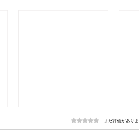
船底のフジツボ対策について
5つ星のうち0と評価され
塗替
まだ評価がありま
て
Ｑ： 船底のフジツボ対策につい