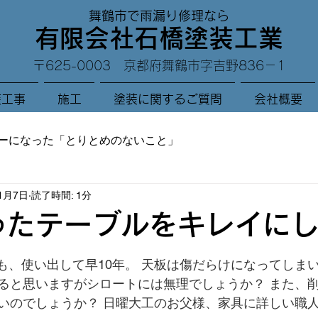
舞鶴市で雨漏り修理なら
有限会社石橋塗装工業
〒625-0003 京都府舞鶴市字吉野836－1
装工事
施工
塗装に関するご質問
会社概要
ーになった「とりとめのないこと」
11月7日
読了時間: 1分
ったテーブルをキレイに
と評価されています。
も、使い出して早10年。 天板は傷だらけになってしまい
ると思いますがシロートには無理でしょうか？ また、
いのでしょうか？ 日曜大工のお父様、家具に詳しい職