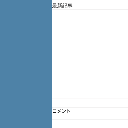
最新記事
塗替工事で車の塗装が(>_<)
コメント
Ｑ： 賃貸アパート 住みです。 最