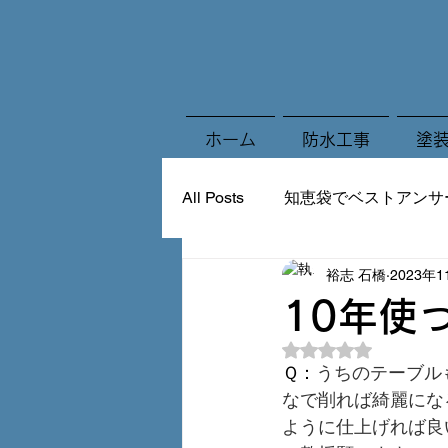
ホーム
防水工事
塗
All Posts
知恵袋でベストアンサ
裕志 石橋
2023年
10年使
5つ星のうちNaN
Ｑ：
うちのテーブル
なで削れば綺麗にな
ように仕上げれば良